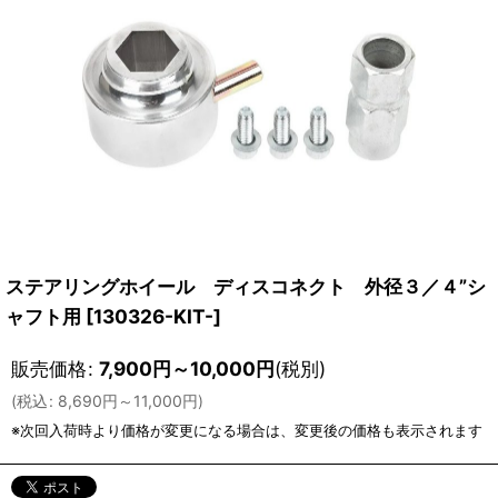
ステアリングホイール ディスコネクト 外径３／４”シ
ャフト用
[
130326-KIT-
]
販売価格
:
7,900
円
～10,000
円
(税別)
(
税込
:
8,690
円
～11,000
円
)