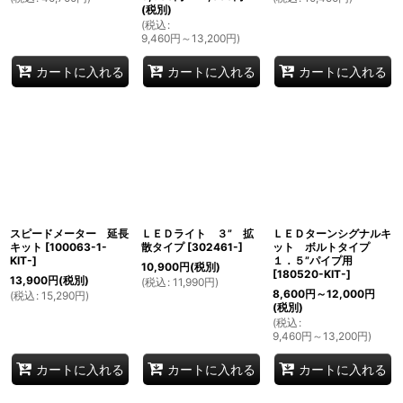
(税別)
(
税込
:
9,460
円
～13,200
円
)
カートに入れる
カートに入れる
カートに入れる
スピードメーター 延長
ＬＥＤライト ３” 拡
ＬＥＤターンシグナルキ
キット
[
100063-1-
散タイプ
[
302461-
]
ット ボルトタイプ
KIT-
]
１．５”パイプ用
10,900
円
(税別)
[
180520-KIT-
]
13,900
円
(税別)
(
税込
:
11,990
円
)
8,600
円
～12,000
円
(
税込
:
15,290
円
)
(税別)
(
税込
:
9,460
円
～13,200
円
)
カートに入れる
カートに入れる
カートに入れる