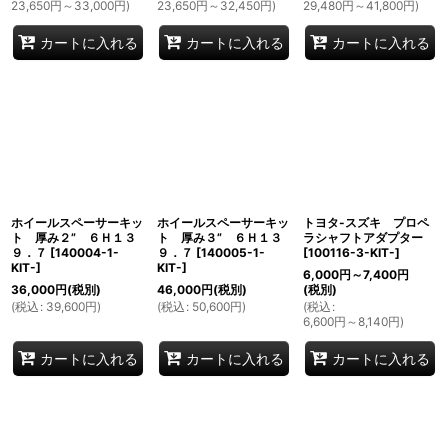
23,650
円
～33,000
円
)
23,650
円
～32,450
円
)
29,480
円
～41,800
円
)
カートに入れる
カートに入れる
カートに入れる
ホイールスペーサーキッ
ホイールスペーサーキッ
トヨタ-スズキ プロペ
ト 厚み２” ６Ｈ１３
ト 厚み３” ６Ｈ１３
ラシャフトアダプター
９．７
[
140004-1-
９．７
[
140005-1-
[
100116-3-KIT-
]
KIT-
]
KIT-
]
6,000
円
～7,400
円
36,000
円
(税別)
46,000
円
(税別)
(税別)
(
税込
:
39,600
円
)
(
税込
:
50,600
円
)
(
税込
:
6,600
円
～8,140
円
)
カートに入れる
カートに入れる
カートに入れる