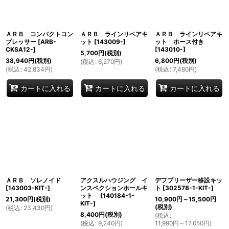
ＡＲＢ コンパクトコン
ＡＲＢ ラインリペアキ
ＡＲＢ ラインリペアキ
プレッサー
[
ARB-
ット
[
143009-
]
ット ホース付き
CKSA12-
]
[
143010-
]
5,700
円
(税別)
38,940
円
(税別)
6,800
円
(税別)
(
税込
:
6,270
円
)
(
税込
:
42,834
円
)
(
税込
:
7,480
円
)
カートに入れる
カートに入れる
カートに入れる
ＡＲＢ ソレノイド
アクスルハウジング イ
デフブリーザー移設キッ
[
143003-KIT-
]
ンスペクションホールキ
ト
[
302578-1-KIT-
]
ット
[
140184-1-
21,300
円
(税別)
10,900
円
～15,500
円
KIT-
]
(税別)
(
税込
:
23,430
円
)
8,400
円
(税別)
(
税込
:
(
税込
:
9,240
円
)
11,990
円
～17,050
円
)