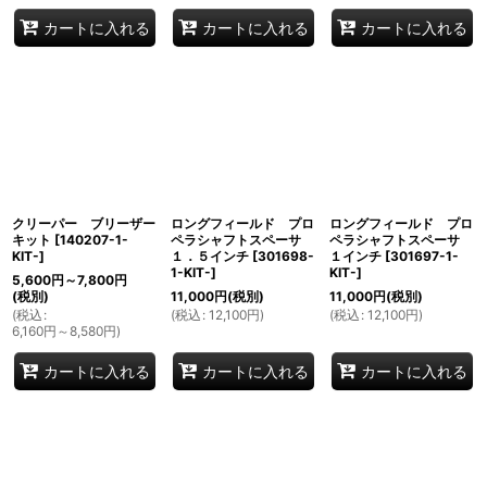
カートに入れる
カートに入れる
カートに入れる
クリーパー ブリーザー
ロングフィールド プロ
ロングフィールド プロ
キット
[
140207-1-
ペラシャフトスペーサ
ペラシャフトスペーサ
KIT-
]
１．５インチ
[
301698-
１インチ
[
301697-1-
1-KIT-
]
KIT-
]
5,600
円
～7,800
円
(税別)
11,000
円
(税別)
11,000
円
(税別)
(
税込
:
(
税込
:
12,100
円
)
(
税込
:
12,100
円
)
6,160
円
～8,580
円
)
カートに入れる
カートに入れる
カートに入れる