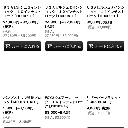
ＵＳＡビルシュタインシ
ＵＳＡビルシュタインシ
ＵＳＡビルシュタインシ
ョック １０インチスト
ョック １２インチスト
ョック １４インチスト
ローク
[
110007-1-
]
ローク
[
110008-1-
]
ローク
[
110009-1-
]
24,800
円
～32,000
円
24,800
円
～32,000
円
30,000
円
(税別)
(税別)
(税別)
(
税込
:
33,000
円
)
(
税込
:
(
税込
:
27,280
円
～35,200
円
)
27,280
円
～35,200
円
)
カートに入れる
カートに入れる
カートに入れる
バンプストップ延長ブロ
FOX2.0エアーショッ
リザーバーブラケット
ック
[
140018-1-KIT-
]
ク １６インチストロー
[
130309-KIT-
]
ク
[
110101-1-
]
5,300
円
～7,500
円
9,000
円
(税別)
(税別)
88,000
円
(税別)
(
税込
:
9,900
円
)
(
税込
:
(
税込
:
96,800
円
)
5,830
円
～8,250
円
)