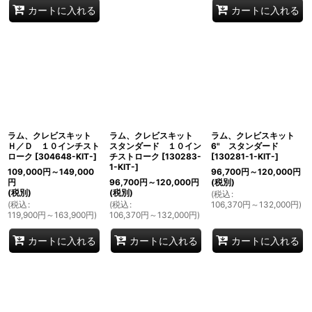
カートに入れる
カートに入れる
ラム、クレビスキット
ラム、クレビスキット
ラム、クレビスキット
Ｈ／Ｄ １０インチスト
スタンダード １０イン
6" スタンダード
ローク
[
304648-KIT-
]
チストローク
[
130283-
[
130281-1-KIT-
]
1-KIT-
]
109,000
円
～149,000
96,700
円
～120,000
円
円
96,700
円
～120,000
円
(税別)
(税別)
(税別)
(
税込
:
(
税込
:
(
税込
:
106,370
円
～132,000
円
)
119,900
円
～163,900
円
)
106,370
円
～132,000
円
)
カートに入れる
カートに入れる
カートに入れる