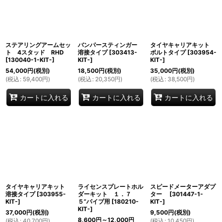
ステアリングアームセッ
バンパースティンガー
タイヤキャリアキット
ト 4スタッド RHD
溶接タイプ
[
303413-
ボルトタイプ
[
303954-
[
130040-1-KIT-
]
KIT-
]
KIT-
]
54,000
円
(税別)
18,500
円
(税別)
35,000
円
(税別)
(
税込
:
59,400
円
)
(
税込
:
20,350
円
)
(
税込
:
38,500
円
)
カートに入れる
カートに入れる
カートに入れる
タイヤキャリアキット
ライセンスプレートホル
スピードメーターアダプ
溶接タイプ
[
303955-
ダーキット １．７
ター
[
301447-1-
KIT-
]
５”パイプ用
[
180210-
KIT-
]
KIT-
]
37,000
円
(税別)
9,500
円
(税別)
8,600
円
～12,000
円
(
税込
:
40,700
円
)
(
税込
:
10,450
円
)