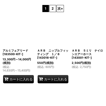
表示数
:
1
2
次
»
並び順
:
絞り込む
アルミフェアリード
ＡＲＢ ニップルフィッ
ＡＲＢ ５ミリ ナイロ
[
183500-KIT-
]
ティング １／８
ンエアーホース
[
143016-KIT-
]
[
143001-KIT-
]
13,300
円
～14,000
円
(税別)
550
円
(税別)
2,500
円
(税別)
(
税込
:
(
税込
:
605
円
)
(
税込
:
2,750
円
)
14,630
円
～15,400
円
)
カートに入れる
カートに入れる