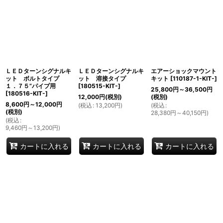
ＬＥＤターンシグナルキ
ＬＥＤターンシグナルキ
エアーショックマウント
ット ボルトタイプ
ット 溶接タイプ
キット
[
110187-1-KIT-
]
１．７５”パイプ用
[
180515-KIT-
]
25,800
円
～36,500
円
[
180516-KIT-
]
12,000
円
(税別)
(税別)
8,600
円
～12,000
円
(
税込
:
13,200
円
)
(
税込
:
(税別)
28,380
円
～40,150
円
)
(
税込
:
9,460
円
～13,200
円
)
カートに入れる
カートに入れる
カートに入れる