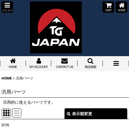
メニュー
CART
HOME
HOME
MY ACCOUNT
CONTACT US
商品検索
HOME
>
汎用パーツ
汎用パーツ
汎用的に使えるパーツです。
表示順変更
閉じる
97
件