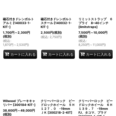
磁石付きドレンボルト
磁石付きドレンボルト
リミットストラップ ６
アルミ
[
140033-1-
スチール
[
140032-1-
プライ 8~40インチ
KIT-
]
KIT-
]
[
limitstraps
]
1,700
円
～2,300
円
2,500
円
(税別)
7,500
円
～10,000
円
(税別)
(税別)
(
税込
:
2,750
円
)
(
税込
:
(
税込
:
1,870
円
～2,530
円
)
8,250
円
～11,000
円
)
カートに入れる
カートに入れる
カートに入れる
Wilwood ブレーキキャ
クリーパーロック ビー
クリーパーロック ビー
リパー
[
300184-KIT-
]
ドロックホイール ５Ｈ
ドロックホイール ６Ｈ
１２７．０ -19mm
１３９．７ -19mm
38,600
円
～49,000
円
ＪＫ
[
300218-2-KIT
]
FJ、タコマ、プラド
(税別)