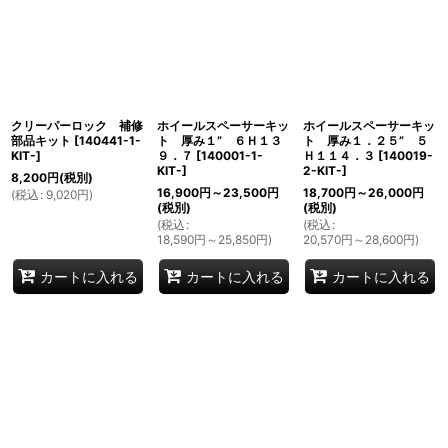
クリーパーロック 補修
ホイールスペーサーキッ
ホイールスペーサーキッ
部品キット
[
140441-1-
ト 厚み１” ６Ｈ１３
ト 厚み１．２５” ５
KIT-
]
９．７
[
140001-1-
Ｈ１１４．３
[
140019-
KIT-
]
2-KIT-
]
8,200
円
(税別)
16,900
円
～23,500
円
18,700
円
～26,000
円
(
税込
:
9,020
円
)
(税別)
(税別)
(
税込
:
(
税込
:
18,590
円
～25,850
円
)
20,570
円
～28,600
円
)
カートに入れる
カートに入れる
カートに入れる