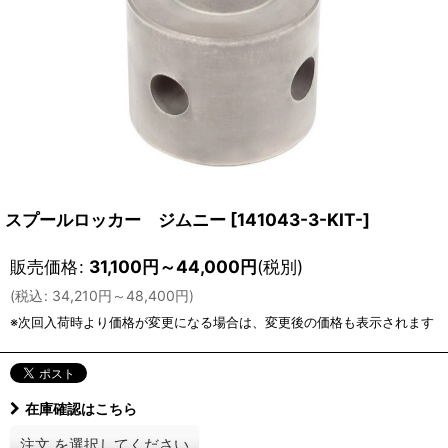
スプールロッカー ジムニー
[
141043-3-KIT-
]
販売価格
:
31,100
円
～44,000
円
(税別)
(
税込
:
34,210
円
～48,400
円
)
在庫確認はこちら
注文
を選択してください