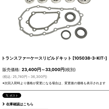
トランスファーケースリビルドキット
[
105038-3-KIT-
]
販売価格
:
23,400
円
～33,000
円
(税別)
(
税込
:
25,740
円
～36,300
円
)
在庫確認はこちら