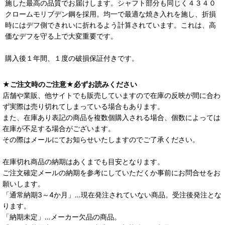
施した最高の品質でお届けします。シャフト部分も同じく４３４０
クロームモリブデン鋼を採用。均一で最適な焼き入れを施し、折損
時にはデフ側できれいに折れるよう計算されています。これは、高
価なデフを守る上で大変重要です。
購入後１年間、１度の破損保証付きです。
★ご注文時のご注意★必ずお読みください
店舗や業販、他サイトでも販売していますので在庫の反映が間に合わ
ず実際は売り切れてしまっている場合もあります。
また、在庫あり表記の商品を複数個購入される場合、個数によっては
在庫が不足する場合がございます。
その際はメールにてお知らせいたしますのでご了承ください。
在庫切れ商品の納期はあくまでも目安となります。
ご注文確定メールの納期を参考にしていただくか事前にお問合せをお
願いします。
「通常納期3～4か月」…現在発注されていない商品。受注後発注とな
ります。
「納期未定」…メーカー欠品の商品。