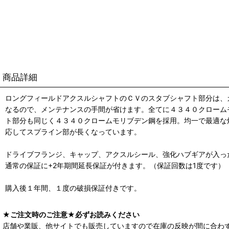
商品詳細
ロングフィールドアクスルシャフトのＣＶのスタブシャフト部分は、
なるので、メンテナンスの手間が省けます。全てに４３４０クローム
ト部分も同じく４３４０クロームモリブデン鋼を採用。均一で最適な
応してスプライン部が長くなっています。
ドライブフランジ、キャップ、アクスルシール、強化ハブギアが入っ
通常の保証に+2年期間延長保証が付きます。（保証回数は1度です）
購入後１年間、１度の破損保証付きです。
★ご注文時のご注意★必ずお読みください
店舗や業販、他サイトでも販売していますので在庫の反映が間に合わ