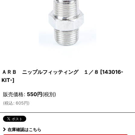
ＡＲＢ ニップルフィッティング １／８
[
143016-
KIT-
]
販売価格
:
550
円
(税別)
(
税込
:
605
円
)
在庫確認はこちら