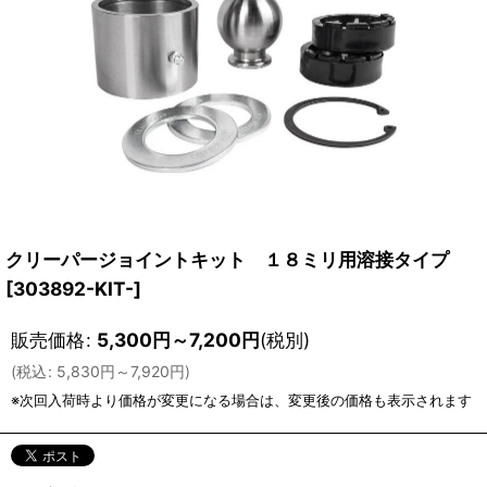
クリーパージョイントキット １８ミリ用溶接タイプ
[
303892-KIT-
]
販売価格
:
5,300
円
～7,200
円
(税別)
(
税込
:
5,830
円
～7,920
円
)