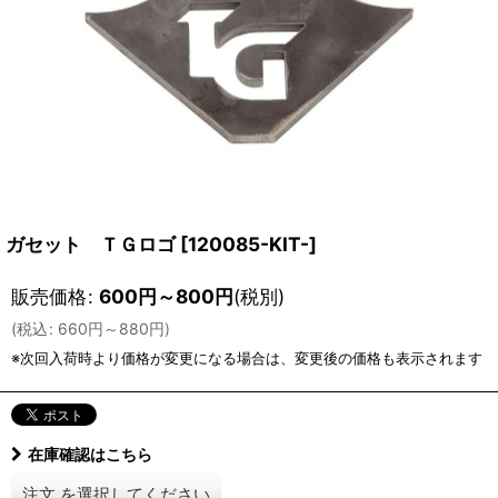
ガセット ＴＧロゴ
[
120085-KIT-
]
販売価格
:
600
円
～800
円
(税別)
(
税込
:
660
円
～880
円
)
在庫確認はこちら
注文
を選択してください