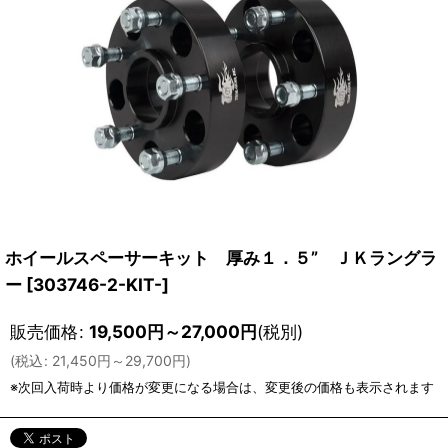
ホイールスペーサーキット 厚み１．５” ＪＫラングラ
ー
[
303746-2-KIT-
]
販売価格
:
19,500
円
～27,000
円
(税別)
(
税込
:
21,450
円
～29,700
円
)