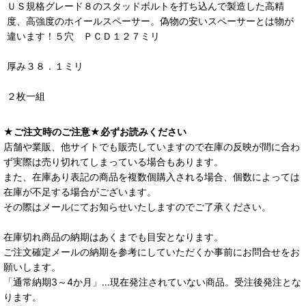
ＵＳ規格グレード８のスタッドボルトを打ち込んで製造した高精
度、高強度のホイールスペーサー。偽物の安いスペーサーとは物が
違います！５穴 ＰＣＤ１２７ミリ
厚み３８．１ミリ
２枚一組
★ご注文時のご注意★必ずお読みください
店舗や業販、他サイトでも販売していますので在庫の反映が間に合わ
ず実際は売り切れてしまっている場合もあります。
また、在庫あり表記の商品を複数個購入される場合、個数によっては
在庫が不足する場合がございます。
その際はメールにてお知らせいたしますのでご了承ください。
在庫切れ商品の納期はあくまでも目安となります。
ご注文確定メールの納期を参考にしていただくか事前にお問合せをお
願いします。
「通常納期3～4か月」…現在発注されていない商品。受注後発注とな
ります。