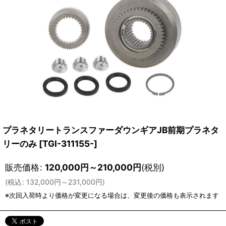
プラネタリートランスファーダウンギアJB前期プラネタ
リーのみ
[
TGI-311155-
]
販売価格
:
120,000
円
～210,000
円
(税別)
(
税込
:
132,000
円
～231,000
円
)