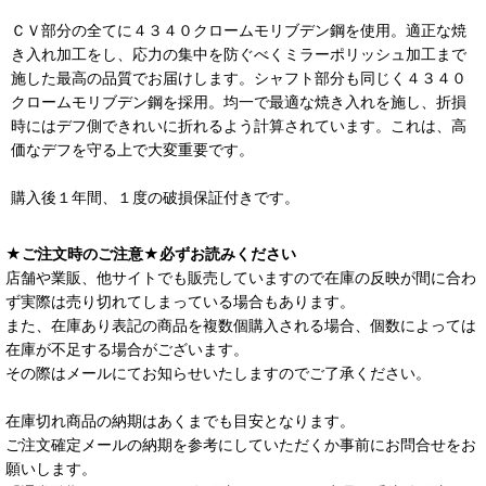
ＣＶ部分の全てに４３４０クロームモリブデン鋼を使用。適正な焼
き入れ加工をし、応力の集中を防ぐべくミラーポリッシュ加工まで
施した最高の品質でお届けします。シャフト部分も同じく４３４０
クロームモリブデン鋼を採用。均一で最適な焼き入れを施し、折損
時にはデフ側できれいに折れるよう計算されています。これは、高
価なデフを守る上で大変重要です。
購入後１年間、１度の破損保証付きです。
★ご注文時のご注意★必ずお読みください
店舗や業販、他サイトでも販売していますので在庫の反映が間に合わ
ず実際は売り切れてしまっている場合もあります。
また、在庫あり表記の商品を複数個購入される場合、個数によっては
在庫が不足する場合がございます。
その際はメールにてお知らせいたしますのでご了承ください。
在庫切れ商品の納期はあくまでも目安となります。
ご注文確定メールの納期を参考にしていただくか事前にお問合せをお
願いします。