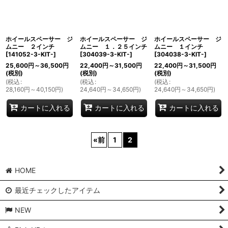
ホイールスペーサー ジ
ホイールスペーサー ジ
ホイールスペーサー ジ
ムニー ２インチ
ムニー １．２５インチ
ムニー １インチ
[
141052-3-KIT-
]
[
304039-3-KIT-
]
[
304038-3-KIT-
]
25,600
円
～36,500
円
22,400
円
～31,500
円
22,400
円
～31,500
円
(税別)
(税別)
(税別)
(
税込
:
(
税込
:
(
税込
:
28,160
円
～40,150
円
)
24,640
円
～34,650
円
)
24,640
円
～34,650
円
)
カートに入れる
カートに入れる
カートに入れる
«
前
1
2
HOME
最近チェックしたアイテム
NEW