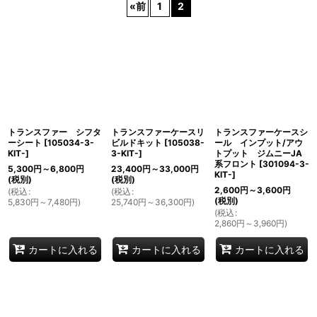
«
前
1
2
表示数
:
並び順
:
絞り込む
トランスファー シフタ
トランスファーケースリ
トランスファーケースシ
ーシート
[
105034-3-
ビルドキット
[
105038-
ール インプット/アウ
KIT-
]
3-KIT-
]
トプット ジムニーJA
系フロント
[
301094-3-
5,300
円
～6,800
円
23,400
円
～33,000
円
KIT-
]
(税別)
(税別)
2,600
円
～3,600
円
(
税込
:
(
税込
:
(税別)
5,830
円
～7,480
円
)
25,740
円
～36,300
円
)
(
税込
:
2,860
円
～3,960
円
)
カートに入れる
カートに入れる
カートに入れる