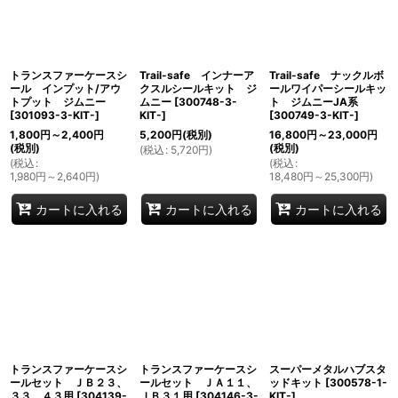
トランスファーケースシ
Trail-safe インナーア
Trail-safe ナックルボ
ール インプット/アウ
クスルシールキット ジ
ールワイパーシールキッ
トプット ジムニー
ムニー
[
300748-3-
ト ジムニーJA系
[
301093-3-KIT-
]
KIT-
]
[
300749-3-KIT-
]
1,800
円
～2,400
円
5,200
円
(税別)
16,800
円
～23,000
円
(税別)
(税別)
(
税込
:
5,720
円
)
(
税込
:
(
税込
:
1,980
円
～2,640
円
)
18,480
円
～25,300
円
)
カートに入れる
カートに入れる
カートに入れる
トランスファーケースシ
トランスファーケースシ
スーパーメタルハブスタ
ールセット ＪＢ２３、
ールセット ＪＡ１１、
ッドキット
[
300578-1-
３３、４３用
[
304139-
ＪＢ３１用
[
304146-3-
KIT-
]