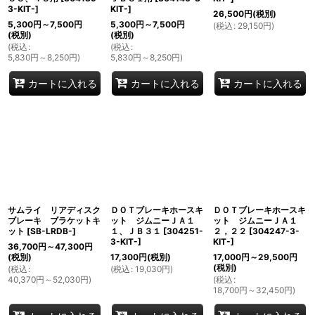
3-KIT-
]
KIT-
]
26,500
円
(税別)
5,300
円
～7,500
円
5,300
円
～7,500
円
(
税込
:
29,150
円
)
(税別)
(税別)
(
税込
:
(
税込
:
5,830
円
～8,250
円
)
5,830
円
～8,250
円
)
カートに入れる
カートに入れる
カートに入れる
サムライ リアディスク
ＤＯＴブレーキホースキ
ＤＯＴブレーキホースキ
ブレーキ ブラケットキ
ット ジムニーＪＡ１
ット ジムニーＪＡ１
ット
[
SB-LRDB-
]
１、ＪＢ３１
[
304251-
２，２２
[
304247-3-
3-KIT-
]
KIT-
]
36,700
円
～47,300
円
(税別)
17,300
円
(税別)
17,000
円
～29,500
円
(税別)
(
税込
:
(
税込
:
19,030
円
)
40,370
円
～52,030
円
)
(
税込
:
18,700
円
～32,450
円
)