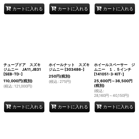
カートに入れる
カートに入れる
カートに入れる
チューブドア スズキ
ホイールナット スズキ
ホイールスペーサー ジ
ジムニー JA11,JB31
ジムニー
[
303486-
]
ムニー １．５インチ
[
SEB-TD-
]
[
141051-3-KIT-
]
250
円
(税別)
110,000
円
(税別)
25,600
円
～36,500
円
(
税込
:
275
円
)
(税別)
(
税込
:
121,000
円
)
(
税込
:
28,160
円
～40,150
円
)
カートに入れる
カートに入れる
カートに入れる