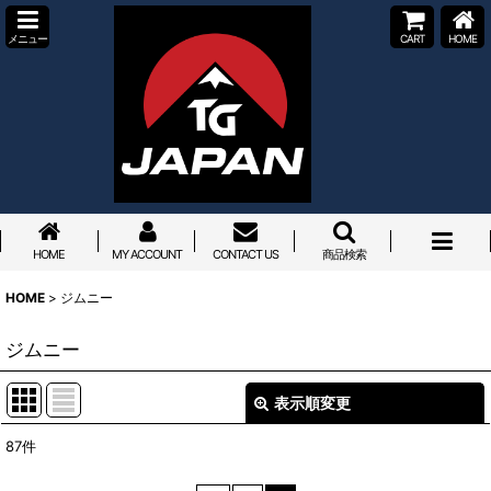
メニュー
CART
HOME
HOME
MY ACCOUNT
CONTACT US
商品検索
HOME
>
ジムニー
ジムニー
表示順変更
閉じる
87
件
サブカテゴリ
: