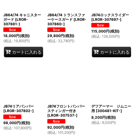
JB64/74 キャニスター
JB64/74 トランスファ
JB74ロックスライダー
ガード
[
LROR-
ーケースガード
[
LROR-
[
LROR-307697-
]
307861-
]
307860-
]
115,000
円
(税別)
18,000
円
(税別)
29,800
円
(税別)
(
税込
:
126,500
円
)
(
税込
:
19,800
円
)
(
税込
:
32,780
円
)
カートに入れる
カートに入れる
JB74リアバンパー
JB74フロントバンパー
デフアーマー ジムニー
[
LROR-307802-
]
スティンガー付き
用
[
300481-KIT-
]
[
LROR-307537-
]
8,200
円
(税別)
(
税込
:
9,020
円
)
98,000
円
(税別)
92,000
円
(税別)
(
税込
:
107,800
円
)
(
税込
:
101,200
円
)