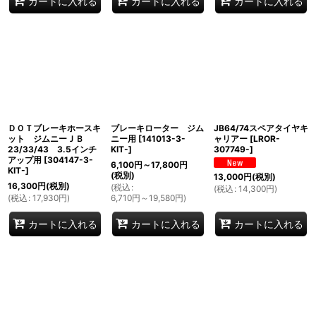
カートに入れる
カートに入れる
カートに入れる
ＤＯＴブレーキホースキ
ブレーキローター ジム
JB64/74スペアタイヤキ
ット ジムニーＪＢ
ニー用
[
141013-3-
ャリアー
[
LROR-
23/33/43 3.5インチ
KIT-
]
307749-
]
アップ用
[
304147-3-
6,100
円
～17,800
円
KIT-
]
(税別)
13,000
円
(税別)
16,300
円
(税別)
(
税込
:
(
税込
:
14,300
円
)
(
税込
:
17,930
円
)
6,710
円
～19,580
円
)
カートに入れる
カートに入れる
カートに入れる