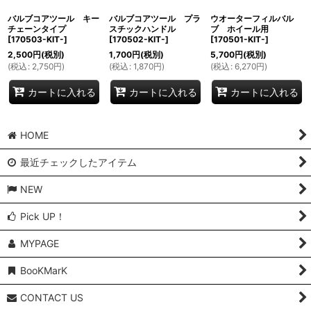
バルブコアツール キー
バルブコアツール プラ
ウオーターフィルバル
チェーンタイプ
スチックハンドル
ブ ホイール用
[
170503-KIT-
]
[
170502-KIT-
]
[
170501-KIT-
]
2,500
円
(税別)
1,700
円
(税別)
5,700
円
(税別)
(
税込
:
2,750
円
)
(
税込
:
1,870
円
)
(
税込
:
6,270
円
)
カートに入れる
カートに入れる
カートに入れる
HOME
最近チェックしたアイテム
NEW
Pick UP！
MYPAGE
BooKMarK
CONTACT US