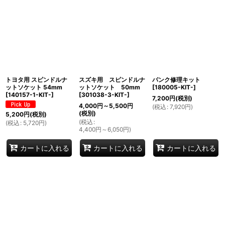
表示数
:
並び順
:
絞り込む
トヨタ用 スピンドルナ
スズキ用 スピンドルナ
パンク修理キット
ットソケット 54mm
ットソケット 50mm
[
180005-KIT-
]
[
140157-1-KIT-
]
[
301038-3-KIT-
]
7,200
円
(税別)
4,000
円
～5,500
円
(
税込
:
7,920
円
)
(税別)
5,200
円
(税別)
(
税込
:
(
税込
:
5,720
円
)
4,400
円
～6,050
円
)
カートに入れる
カートに入れる
カートに入れる