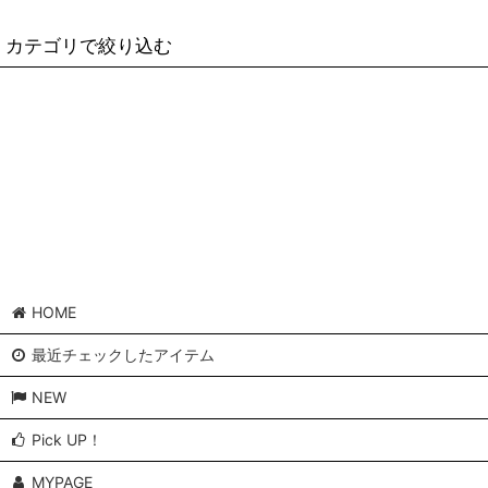
表示数
:
カテゴリで絞り込む
並び順
:
ランドクルーザー (全商品)
ドライブトレイン
ステアリング
メンテナンス・強化リビルドパーツ
ツール
HOME
ブレーキ
最近チェックしたアイテム
エクステリア
NEW
ホイール/スペーサー
Pick UP！
MYPAGE