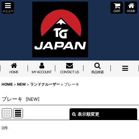
メニュー
CART
HOME
HOME
MY ACCOUNT
CONTACT US
商品検索
HOME
>
NEW
>
ランドクルーザー
>
ブレーキ
ブレーキ
[
NEW
]
表示順変更
閉じる
0
件
表示数
: