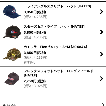
トライアングルスクリプト ハット
[
HATTS
]
3,850
円
(税別)
(
税込
:
4,235
円
)
スターズ＆ストライプ ハット
[
HATSS
]
3,850
円
(税別)
(
税込
:
4,235
円
)
カモフラ Flex-fitハット S~M
[
304844
]
3,850
円
(税別)
(
税込
:
4,235
円
)
在庫あり
フレックスフィットハット ロングフィールド
[
HATLF
]
2,750
円
(税別)
(
税込
:
3,025
円
)
HOME