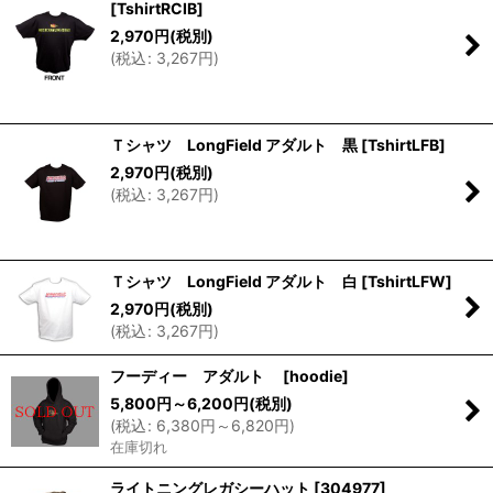
[
TshirtRCIB
]
2,970
円
(税別)
(
税込
:
3,267
円
)
Ｔシャツ LongField アダルト 黒
[
TshirtLFB
]
2,970
円
(税別)
(
税込
:
3,267
円
)
Ｔシャツ LongField アダルト 白
[
TshirtLFW
]
2,970
円
(税別)
(
税込
:
3,267
円
)
フーディー アダルト
[
hoodie
]
5,800
円
～6,200
円
(税別)
(
税込
:
6,380
円
～6,820
円
)
在庫切れ
ライトニングレガシーハット
[
304977
]