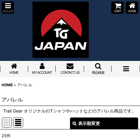
メニュー
CART
HOME
HOME
MY ACCOUNT
CONTACT US
商品検索
HOME
>
アパレル
アパレル
Trail Gear オリジナルのTシャツやハットなどのアパレル商品です。
表示順変更
閉じる
25
件