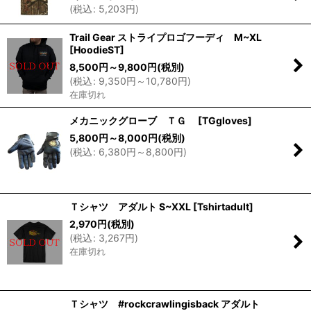
(
税込
:
5,203
円
)
Trail Gear ストライプロゴフーディ M~XL
[
HoodieST
]
8,500
円
～9,800
円
(税別)
(
税込
:
9,350
円
～10,780
円
)
在庫切れ
メカニックグローブ ＴＧ
[
TGgloves
]
5,800
円
～8,000
円
(税別)
(
税込
:
6,380
円
～8,800
円
)
Ｔシャツ アダルト S~XXL
[
Tshirtadult
]
2,970
円
(税別)
(
税込
:
3,267
円
)
在庫切れ
Ｔシャツ #rockcrawlingisback アダルト