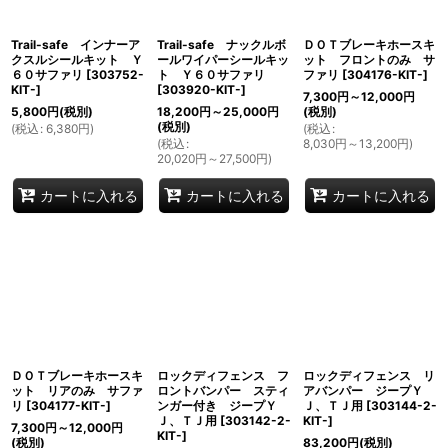
Trail-safe インナーア
Trail-safe ナックルボ
ＤＯＴブレーキホースキ
クスルシールキット Ｙ
ールワイパーシールキッ
ット フロントのみ サ
６０サファリ
[
303752-
ト Ｙ６０サファリ
ファリ
[
304176-KIT-
]
KIT-
]
[
303920-KIT-
]
7,300
円
～12,000
円
5,800
円
(税別)
18,200
円
～25,000
円
(税別)
(税別)
(
税込
:
6,380
円
)
(
税込
:
(
税込
:
8,030
円
～13,200
円
)
20,020
円
～27,500
円
)
カートに入れる
カートに入れる
カートに入れる
ＤＯＴブレーキホースキ
ロックディフェンス フ
ロックディフェンス リ
ット リアのみ サファ
ロントバンパー スティ
アバンパー ジープＹ
リ
[
304177-KIT-
]
ンガー付き ジープＹ
Ｊ、ＴＪ用
[
303144-2-
Ｊ、ＴＪ用
[
303142-2-
KIT-
]
7,300
円
～12,000
円
KIT-
]
(税別)
83,200
円
(税別)