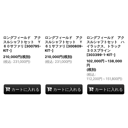
表示数
:
並び順
:
ロングフィールド アク
ロングフィールド アク
ロングフィールド アク
絞り込む
スルシャフトセット Ｙ
スルシャフトセット Ｙ
スルシャフトセット ハ
６０サファリ
[
300795-
６１サファリ
[
300809-
イラックス、トラック
KIT-
]
KIT-
]
３０スプライン
[
303399-1-KIT-
]
210,000
円
(税別)
210,000
円
(税別)
102,000
円
～138,000
(
税込
:
231,000
円
)
(
税込
:
231,000
円
)
円
(税別)
(
税込
:
112,200
円
～151,800
円
)
カートに入れる
カートに入れる
カートに入れる