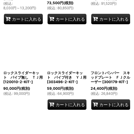
73,500
円
(税別)
(
税込
:
(
税込
:
91,520
円
)
8,030
円
～13,200
円
)
(
税込
:
80,850
円
)
カートに入れる
カートに入れる
カートに入れる
ロックスライダーキッ
ロックスライダーキッ
フロントバンパー スキ
ト パイプ無し ＴＪ用
ト パイプ付き ＹＪ用
ッドプレート ＦＪクル
[
120010-2-KIT-
]
[
303496-2-KIT-
]
ーザー
[
300179-KIT-
]
90,000
円
(税別)
59,000
円
(税別)
24,400
円
(税別)
(
税込
:
99,000
円
)
(
税込
:
64,900
円
)
(
税込
:
26,840
円
)
カートに入れる
カートに入れる