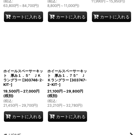
(
税込
:
(
税込
:
11,990
円
～15,950
円
)
63,800
円
～84,700
円
)
8,800
円
～11,000
円
)
カートに入れる
カートに入れる
カートに入れる
ホイールスペーサーキッ
ホイールスペーサーキッ
ト 厚み１．５” ＪＫ
ト 厚み１．７５” Ｊ
ラングラー
[
303746-2-
Ｋラングラー
[
303747-
KIT-
]
2-KIT-
]
19,500
円
～27,000
円
21,100
円
～29,800
円
(税別)
(税別)
(
税込
:
(
税込
:
21,450
円
～29,700
円
)
23,210
円
～32,780
円
)
カートに入れる
カートに入れる