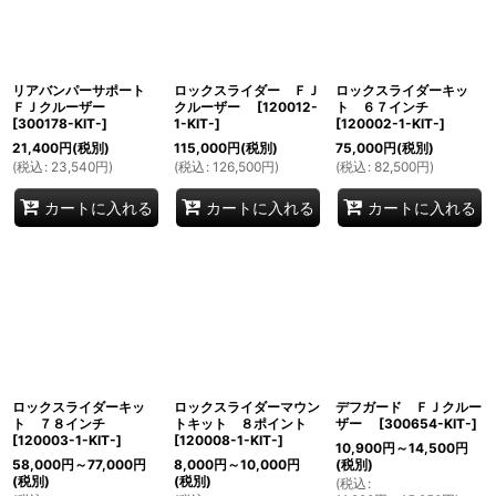
リアバンパーサポート
ロックスライダー ＦＪ
ロックスライダーキッ
ＦＪクルーザー
クルーザー
[
120012-
ト ６７インチ
[
300178-KIT-
]
1-KIT-
]
[
120002-1-KIT-
]
21,400
円
(税別)
115,000
円
(税別)
75,000
円
(税別)
(
税込
:
23,540
円
)
(
税込
:
126,500
円
)
(
税込
:
82,500
円
)
カートに入れる
カートに入れる
カートに入れる
ロックスライダーキッ
ロックスライダーマウン
デフガード ＦＪクルー
ト ７８インチ
トキット ８ポイント
ザー
[
300654-KIT-
]
[
120003-1-KIT-
]
[
120008-1-KIT-
]
10,900
円
～14,500
円
58,000
円
～77,000
円
8,000
円
～10,000
円
(税別)
(税別)
(税別)
(
税込
: